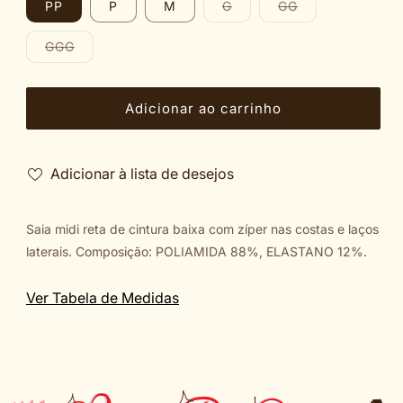
Variante
Variante
PP
P
M
G
GG
esgotada
esgotada
ou
ou
indisponível
indisponível
Variante
GGG
esgotada
ou
indisponível
Adicionar ao carrinho
Adicionar à lista de desejos
Saia midi reta de cintura baixa com zíper nas costas e laços
laterais. Composição: POLIAMIDA 88%, ELASTANO 12%.
Ver Tabela de Medidas