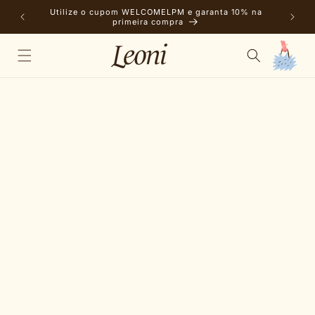
Pular
Utilize o cupom WELCOMELPM e garanta 10% na
para o
Frete
primeira compra
conteúdo
Carrinho