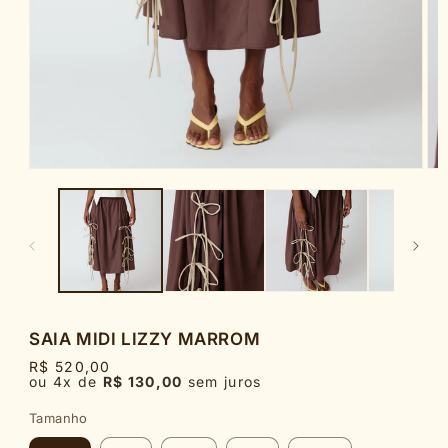
Abrir
Abr
mídia
míd
1
2
na
na
janela
jan
modal
mod
SAIA MIDI LIZZY MARROM
R$ 520,00
ou 4x de
R$ 130,00
sem juros
Tamanho