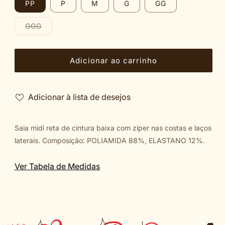
PP
P
M
G
GG
Variante
GGG
esgotada
ou
indisponível
Adicionar ao carrinho
Adicionar à lista de desejos
Saia midi reta de cintura baixa com zíper nas costas e laços
laterais. Composição: POLIAMIDA 88%, ELASTANO 12%.
Ver Tabela de Medidas