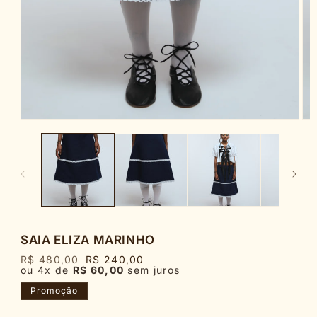
Abrir
Abr
mídia
míd
1
2
na
na
janela
jan
modal
mod
SAIA ELIZA MARINHO
R$ 480,00
R$ 240,00
ou 4x de
R$ 60,00
sem juros
Promoção