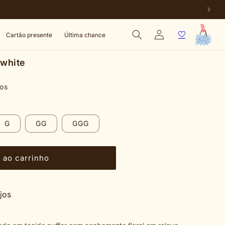
Fazer
Carrinho
Cartão presente
Última chance
login
 white
os
G
GG
GGG
 ao carrinho
ejos