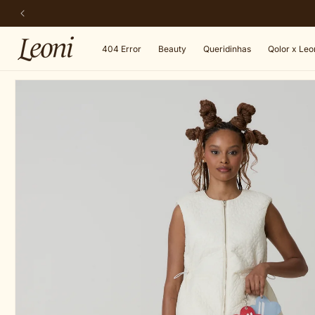
Pular
para o
conteúdo
404 Error
Beauty
Queridinhas
Qolor x Leo
Pular para
as
informações
do produto