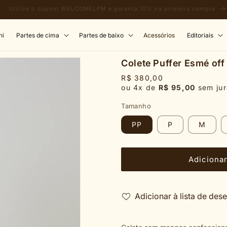
Frete grátis para compras acima de R$ 350,00
ni
Partes de cima
Partes de baixo
Acessórios
Editoriais
Colete Puffer Esmé off
R$ 380,00
ou 4x de
R$ 95,00
sem jur
Tamanho
PP
P
M
Adicionar
Adicionar à lista de des