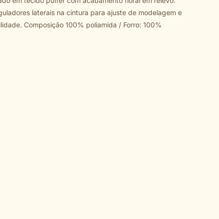
do em tecido puffer com acabamento floral em relevo.
reguladores laterais na cintura para ajuste de modelagem e
ilidade. Composição 100% poliamida / Forro: 100%